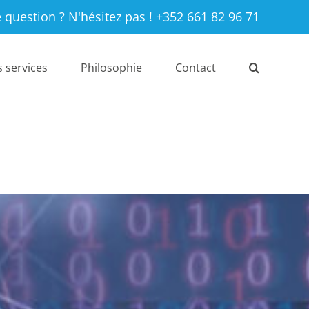
 question ? N'hésitez pas ! +352 661 82 96 71
 services
Philosophie
Contact